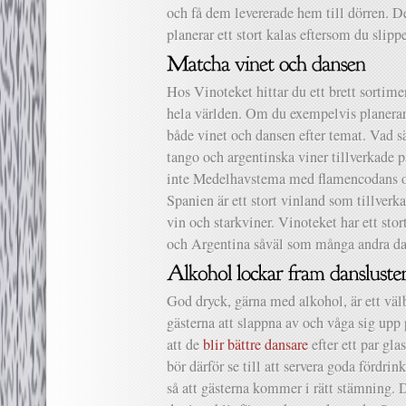
och få dem levererade hem till dörren. D
planerar ett stort kalas eftersom du slipp
Hos Vinoteket hittar du ett brett sortimen
hela världen. Om du exempelvis planerar
både vinet och dansen efter temat. Vad s
tango och argentinska viner tillverkade 
inte Medelhavstema med flamencodans o
Spanien är ett stort vinland som tillverka
vin och starkviner. Vinoteket har ett sto
och Argentina såväl som många andra da
God dryck, gärna med alkohol, är ett välb
gästerna att slappna av och våga sig up
att de
blir bättre dansare
efter ett par gl
bör därför se till att servera goda fördrin
så att gästerna kommer i rätt stämning. Det