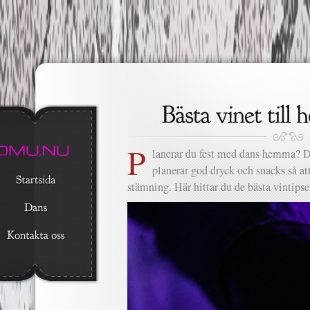
P
lanerar du fest med dans hemma? Då
planerar god dryck och snacks så at
stämning. Här hittar du de bästa vintips